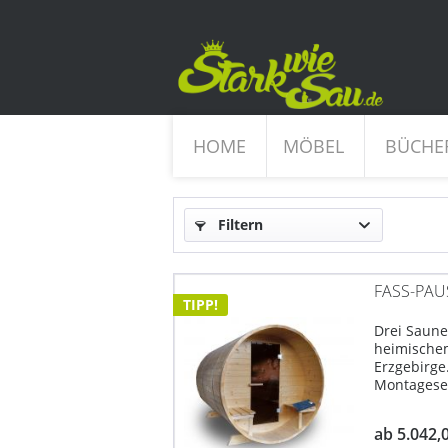
HOME
MÖBEL
BÜCHE
Filtern
FASS-PAU
TIPP!
Drei Saune
heimischem
Erzgebirge
Montageser
03735 6093
2,80 m Pla
ab 5.042,
alternativ z