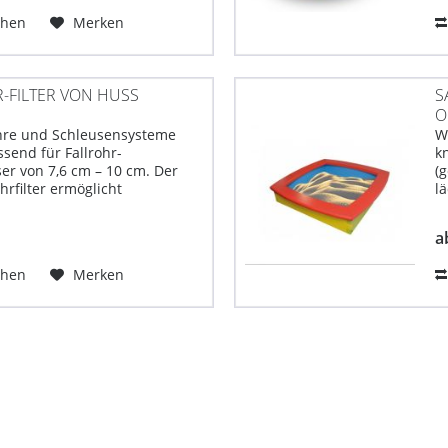
chen
Merken
-FILTER VON HUSS
S
O
ohre und Schleusensysteme
W
ssend für Fallrohr-
k
r von 7,6 cm – 10 cm. Der
(
hrfilter ermöglicht
l
aßen die Nutzung von
u
r sowie die Filterung des
B
a
m Fallrohr. Der...
z
chen
Merken