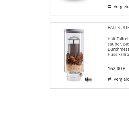
Verglei
FALLROHR
Hält Fallr
sauber, pa
Durchmesse
Huss Fallro
gleicherm
Regenwasse
162,00 €
Abwassers i
Verglei