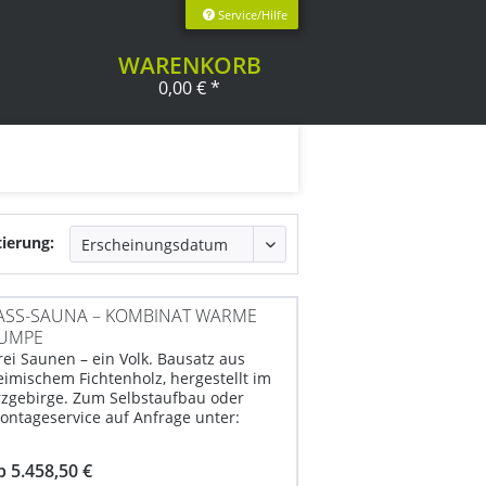
Service/Hilfe
WARENKORB
0,00 € *
tierung:
ASS-SAUNA – KOMBINAT WARME
UMPE
rei Saunen – ein Volk. Bausatz aus
eimischem Fichtenholz, hergestellt im
rzgebirge. Zum Selbstaufbau oder
ontageservice auf Anfrage unter:
3735 60930-0. Maße: 2,10 m x 2,19 m x
,80 m Planenmaße: Plane – alternativ
b 5.458,50 €
ur Eindeckung...