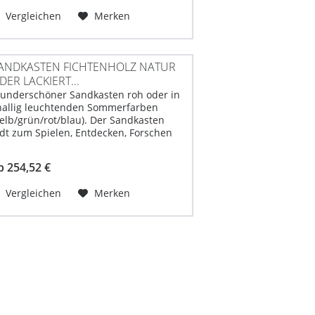
Vergleichen
Merken
ANDKASTEN FICHTENHOLZ NATUR
DER LACKIERT...
underschöner Sandkasten roh oder in
nallig leuchtenden Sommerfarben
gelb/grün/rot/blau). Der Sandkasten
ädt zum Spielen, Entdecken, Forschen
nd Erleben ein - für Klein und groß.
reite Sitzflächen bieten genug Platz
b 254,52 €
um Sitzen -...
Vergleichen
Merken